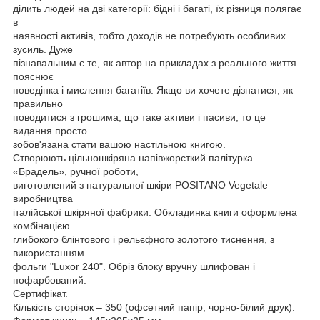
ділить людей на дві категорії: бідні і багаті, їх різниця полягає
в
наявності активів, тобто доходів не потребують особливих
зусиль. Дуже
пізнавальним є те, як автор на прикладах з реального життя
пояснює
поведінка і мислення багатіїв. Якщо ви хочете дізнатися, як
правильно
поводитися з грошима, що таке активи і пасиви, то це
видання просто
зобов'язана стати вашою настільною книгою.
Створюють цільношкіряна напівжорсткий палітурка
«Брадель», ручної роботи,
виготовлений з натуральної шкіри POSITANO Vegetale
виробництва
італійської шкіряної фабрики. Обкладинка книги оформлена
комбінацією
глибокого блінтового і рельєфного золотого тиснення, з
використанням
фольги "Luxor 240". Обріз блоку вручну шлифован і
пофарбований.
Сертифікат.
Кількість сторінок – 350 (офсетний папір, чорно-білий друк).