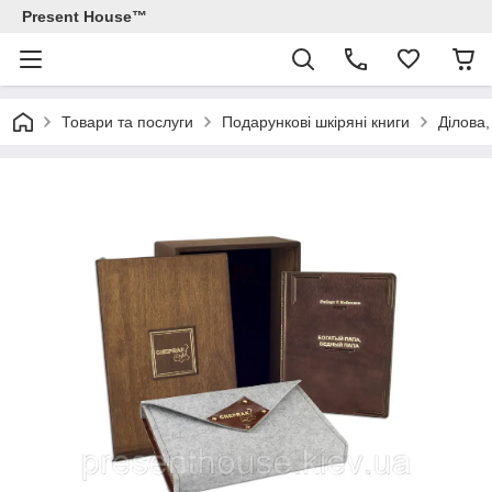
Present House™
Товари та послуги
Подарункові шкіряні книги
Ділова,