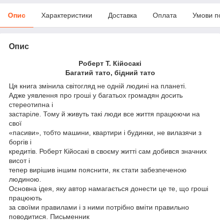
Опис
Характеристики
Доставка
Оплата
Умови п
Опис
Роберт Т. Кійосакі
Багатий тато, бідний тато
Ця книга змінила світогляд не одній людині на планеті.
Адже уявлення про гроші у багатьох громадян досить
стереотипна і
застаріле. Тому й живуть такі люди все життя працюючи на
свої
«пасиви», тобто машини, квартири і будинки, не вилазячи з
боргів і
кредитів. Роберт Кійосакі в своєму житті сам добився значних
висот і
тепер вирішив іншим пояснити, як стати забезпеченою
людиною.
Основна ідея, яку автор намагається донести це те, що гроші
працюють
за своїми правилами і з ними потрібно вміти правильно
поводитися. Письменник