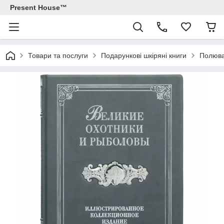
Present House™
Товари та послуги
Подарункові шкіряні книги
Полюва