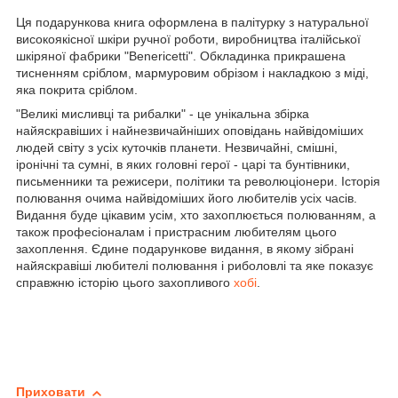
Ця подарункова книга оформлена в палітурку з натуральної
високоякісної шкіри ручної роботи, виробництва італійської
шкіряної фабрики "Benericetti". Обкладинка прикрашена
тисненням сріблом, мармуровим обрізом і накладкою з міді,
яка покрита сріблом.
"Великі мисливці та рибалки" - це унікальна збірка
найяскравіших і найнезвичайніших оповідань найвідоміших
людей світу з усіх куточків планети. Незвичайні, смішні,
іронічні та сумні, в яких головні герої - царі та бунтівники,
письменники та режисери, політики та революціонери. Історія
полювання очима найвідоміших його любителів усіх часів.
Видання буде цікавим усім, хто захоплюється полюванням, а
також професіоналам і пристрасним любителям цього
захоплення. Єдине подарункове видання, в якому зібрані
найяскравіші любителі полювання і риболовлі та яке показує
справжню історію цього захопливого
хобі
.
Приховати