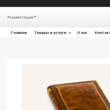
Present House™
Главная
Товары и услуги
О нас
Контак