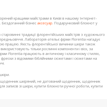
ворений кращими майстрами в Києві в нашому Інтернет-
. Бездоганний бізнес
аксесуар
. Подарунковий блокнот у
и старовинні традиції флорентійських майстрів з художнього
середньовіччя. Лабораторія-ательє фірми Florentia нагадує
ою працею. Якість флорентійської вичинки шкіри також
використовують тільки рослинні компоненти і віск, за
рми Florentiа працюють в античному і класичному стилях,
і фрески з відомими біблійними сюжетами і сюжетами на
чі.
шкіри.
і, щоденник шкіряний, не датований щоденник, щоденник
ля записів зі шкіри, купити блокноти ручної роботи, купити