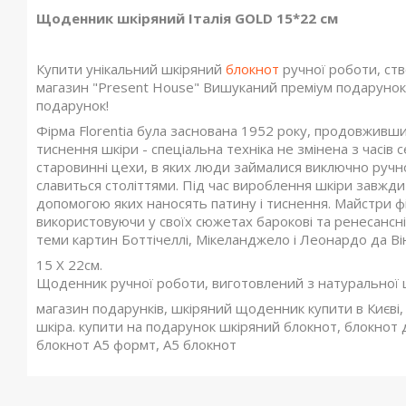
Щоденник шкіряний Італія GOLD 15*22 см
Купити унікальний шкіряний
блокнот
ручної роботи, ст
магазин "Present House" Вишуканий преміум подарунок
подарунок!
Фірма Florentia була заснована 1952 року, продовживш
тиснення шкіри - спеціальна техніка не змінена з часів 
старовинні цехи, в яких люди займалися виключно ручн
славиться століттями. Під час вироблення шкіри завжди 
допомогою яких наносять патину і тиснення. Майстри фі
використовуючи у своїх сюжетах барокові та ренесансн
теми картин Боттічеллі, Мікеланджело і Леонардо да Він
15 X 22см.
Щоденник ручної роботи, виготовлений з натуральної 
магазин подарунків, шкіряний щоденник купити в Києв
шкіра. купити на подарунок шкіряний блокнот, блокнот д
блокнот А5 формт, А5 блокнот