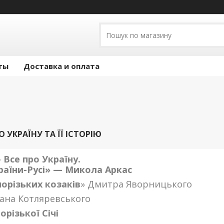
ты
Доставка и оплата
О УКРАЇНУ ТА ЇЇ ІСТОРІЮ
- Все про Україну.
раїни-Русі
» — Микола Аркас
порізьких козаків
» Дмитра Яворницького
вана Котляревського
порізької Січі