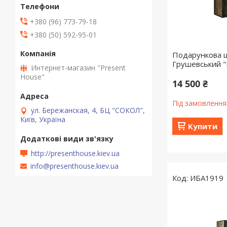
+380 (96) 773-79-18
+380 (50) 592-95-01
Подарункова ш
Грушевський "І
Интернет-магазин "Present
House"
14 500 ₴
Під замовлення
ул. Бережанская, 4, БЦ "СОКОЛ",
Київ, Україна
Купити
http://presenthouse.kiev.ua
info@presenthouse.kiev.ua
ИБА1919