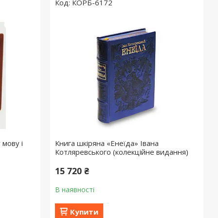
КОРБ-6172
 мову і
Книга шкіряна «Енеїда» Івана
Котляревського (колекційне видання)
15 720 ₴
В наявності
Купити