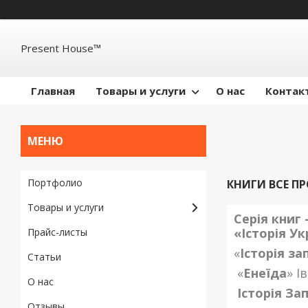
Present House™
Главная
Товары и услуги
О нас
Контак
Портфолио
КНИГИ ВСЕ ПР
Товары и услуги
Серія книг 
«
Історія Ук
Прайс-листы
«
Історія за
Статьи
«
Енеїда
» І
О нас
Історія За
Отзывы