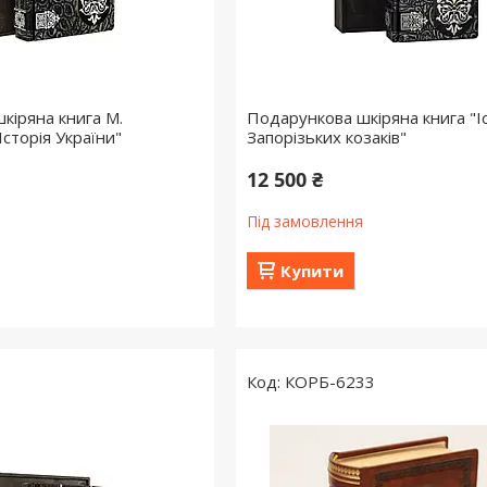
кіряна книга М.
Подарункова шкіряна книга "І
сторія України"
Запорізьких козаків"
12 500 ₴
Під замовлення
Купити
КОРБ-6233