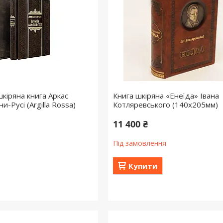
кіряна книга Аркас
Книга шкіряна «Енеїда» Івана
ни-Русі (Argilla Rossa)
Котляревського (140х205мм)
11 400 ₴
Під замовлення
Купити