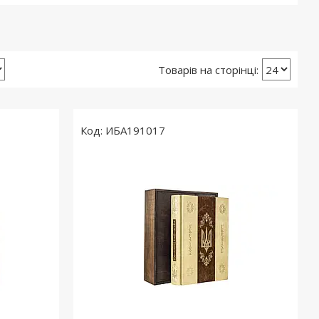
ИБА191017