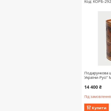
КОРБ-29
Подарункова шк
України-Русі" 
14 400 ₴
Під замовлення
Купити