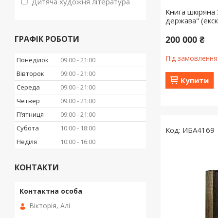
Дитяча художня література
Книга шкіряна 
держава" (екс
ГРАФІК РОБОТИ
200 000 ₴
Під замовлення
Понеділок
09:00
21:00
Вівторок
09:00
21:00
Купити
Середа
09:00
21:00
Четвер
09:00
21:00
Пʼятниця
09:00
21:00
Субота
10:00
18:00
ИБА4169
Неділя
10:00
16:00
КОНТАКТИ
Вікторія, Алі