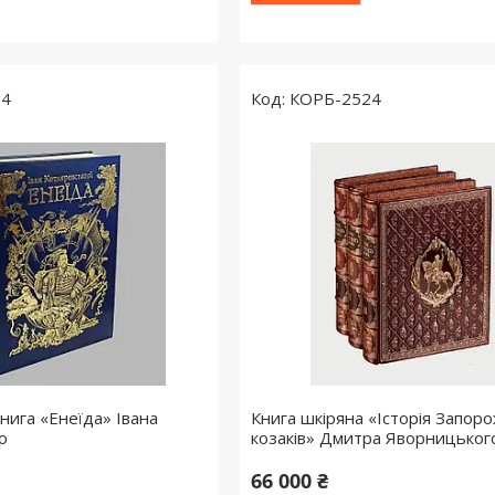
24
КОРБ-2524
нига «Енеїда» Івана
Книга шкіряна «Історія Запор
о
козаків» Дмитра Яворницького
66 000 ₴