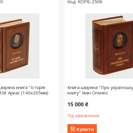
20
КОРБ-2506
іряна книга "Історія
Книга шкіряна "Про українську
М.М. Аркас (140х205мм)
книгу" Іван Огієнко
15 000 ₴
Під замовлення
Купити