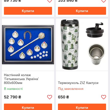
89 730
103 840
₴
₴
Купити
Купити
Настінний колаж
'Гетьманська Україна'
800x600мм
Термокухоль ZIZ Кактуси
В наявності
Під замовлення
52 790
650
₴
₴
Купити
Купити