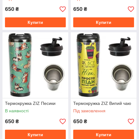
650
650
₴
₴
Купити
Купити
Термокружка ZIZ Песики
Термокружка ZIZ Випий чаю
В наявності
Під замовлення
650
650
₴
₴
Купити
Купити