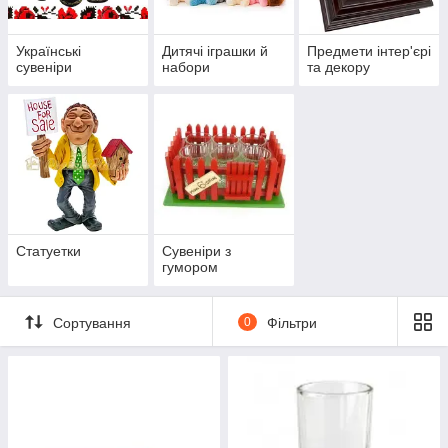
Українські
Дитячі іграшки й
Предмети інтер'єрі
сувеніри
набори
та декору
Статуетки
Сувеніри з
гумором
Сортування
0
Фільтри