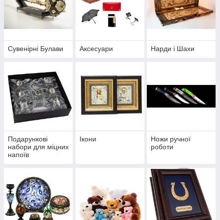
Сувенірні Булави
Аксесуари
Нарди і Шахи
Подарункові
Ікони
Ножи ручної
набори для міцних
роботи
напоїв