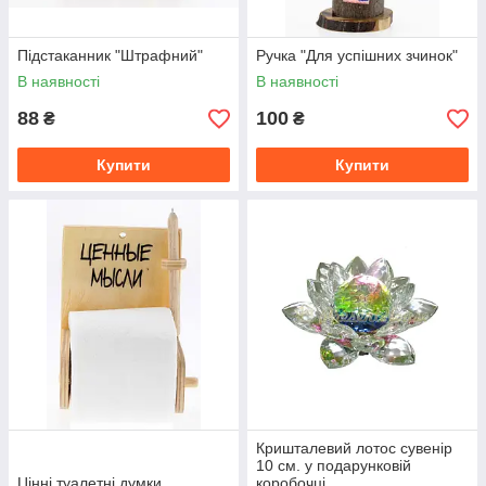
Підстаканник "Штрафний"
Ручка "Для успішних зчинок"
В наявності
В наявності
88
100
₴
₴
Купити
Купити
Кришталевий лотос сувенір
10 см. у подарунковій
Цінні туалетні думки
коробочці